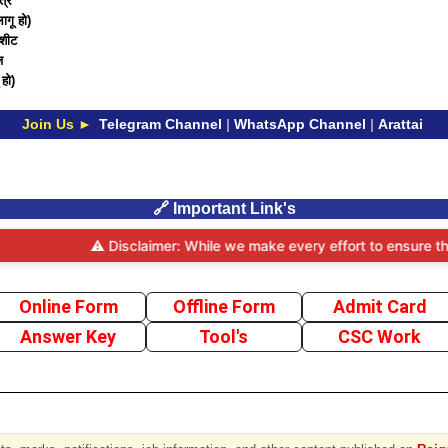
त्र
गू हो)
 शीट
ज
हो)
Join Us ►
Telegram Channel
|
WhatsApp Channel
|
Arattai
🔗 Important Link's
⚠️ Disclaimer: While we make every effort to ensure the accur
Online Form
Offline Form
Admit Card
Answer Key
Tool's
CSC Work