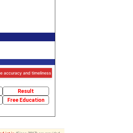
acy and timeliness of the information provided, users are advised to
Result
Free Education