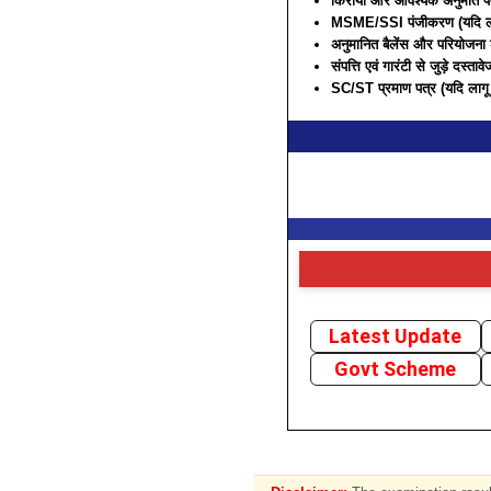
किराया और आवश्यक अनुमति प
MSME/SSI पंजीकरण (यदि ला
अनुमानित बैलेंस और परियोजना
संपत्ति एवं गारंटी से जुड़े दस्तावे
SC/ST प्रमाण पत्र (यदि लागू 
Latest Update
Govt Scheme