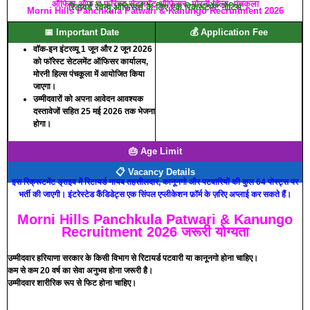
ऑफिस ऑफ़ द फ़ॉरेस्ट सेटलमेंट ऑफ़िसर, मोरनी हिल्स, पंचकूला
रिटायर्ड रेवेन्यू ऑफ़िसर्स के लिए एक रिक्रूटमेंट नोटिस
Morni Hills Panchkula Patwari & Kanungo Recruitment 2026
📅 Important Date
💰 Application Fee
वॉक-इन इंटरव्यू 1 जून और 2 जून 2026
को फॉरेस्ट सेटलमेंट ऑफिसर कार्यालय,
मोरनी हिल्स पंचकूला में आयोजित किया
जाएगा।
उम्मीदवारों को अपना आवेदन आवश्यक
दस्तावेजों सहित 25 मई 2026 तक भेजना
होगा।
🎂 Age Limit
📋 Vacancy Details
इस रिक्रूटमेंट ड्राइव में रिटायर्ड नायब तहसीलदार, कानूनगो और पटवारियों की कुल 64 पोस्ट्स पर
भर्ती की जाएगी। इंटरेस्टेड कैंडिडेट्स एक सिंपल एप्लीकेशन फ़ॉर्म के ज़रिए अप्लाई कर सकते हैं।
Morni Hills Panchkula Patwari & Kanungo
Recruitment 2026 जरूरी योग्यता
उम्मीदवार हरियाणा सरकार के किसी विभाग से रिटायर्ड पटवारी या कानूनगो होना चाहिए।
कम से कम 20 वर्ष का सेवा अनुभव होना जरूरी है।
उम्मीदवार शारीरिक रूप से फिट होना चाहिए।