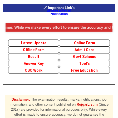
🔗 Important Link's
ऑनलाइन आवेदन करें
Notification
laimer: While we make every effort to ensure the accuracy and timelin
Latest Update
Online Form
Offline Form
Admit Card
Result
Govt Scheme
Answer Key
Tool's
CSC Work
Free Education
Disclaimer:
The examination results, marks, notifications, job
information, and other content published on
RojgarList.in
(Since
2017) are provided for informational purposes only. While every
effort is made to ensure accuracy, we do not guarantee the